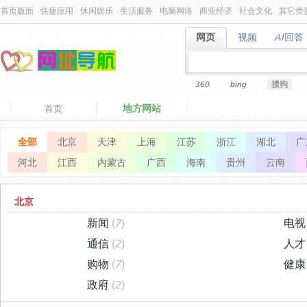
首页版面
·
快捷应用
·
休闲娱乐
·
生活服务
·
电脑网络
·
商业经济
·
社会文化
·
其它类
网页
视频
AI回答
网页
视频
AI回答
360
bing
搜狗
地方网站
首页
全部
北京
天津
上海
江苏
浙江
湖北
广
河北
江西
内蒙古
广西
海南
贵州
云南
北京
新闻
(7)
电
通信
(2)
人
购物
(7)
健
政府
(2)