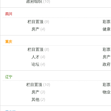
政府组织
(10)
四川
栏目置顶
(9)
彩
房产
(4)
健
重庆
栏目置顶
(8)
彩
人才
(4)
房
论坛
(4)
政
辽宁
栏目置顶
(10)
彩
房产
(3)
物
其他
(2)