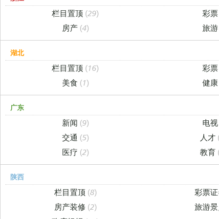
栏目置顶
(29)
彩
房产
(4)
旅
湖北
栏目置顶
(16)
彩
美食
(1)
健
广东
新闻
(9)
电
交通
(5)
人才
医疗
(2)
教育
陕西
栏目置顶
(8)
彩票
房产装修
(2)
旅游