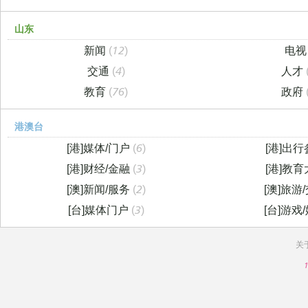
山东
新闻
(12)
电
交通
(4)
人才
教育
(76)
政府
港澳台
[港]媒体/门户
(6)
[港]出
[港]财经/金融
(3)
[港]教
[澳]新闻/服务
(2)
[澳]旅游
[台]媒体门户
(3)
[台]游戏
关