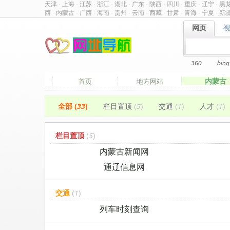
天津
·
上海
·
江苏
·
浙江
·
湖北
·
广东
·
陕西
·
四川
·
重庆
·
辽宁
·
黑
西
·
内蒙古
·
广西
·
海南
·
贵州
·
云南
·
西藏
·
甘肃
·
青海
·
宁夏
·
新
网页
网页
360
bing
内蒙古
首页
地方网站
全部 (33)
栏目置顶
(5)
交通
(1)
人才
(1)
栏目置顶
(5)
内蒙古新闻网
通辽信息网
交通
(1)
列车时刻查询