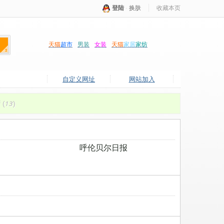
登陆
·
换肤
收藏本页
天猫
超市
男装
女装
天猫
家居
家纺
自定义网址
网站加入
府
(13)
呼伦贝尔日报