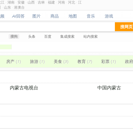
龙江
·
湖南
·
安徽
·
山西
·
吉林
·
福建
·
河南
·
河北
·
江
疆
·
山东
·
港澳台
视频
AI回答
图片
商品
地图
音乐
游戏
视频
AI回答
图片
商品
地图
音乐
游戏
搜网页
搜狗
头条
百度
集成搜索
站内搜索
房产
(1)
旅游
(1)
美食
(3)
教育
(7)
彩票
(1)
政
内蒙古电视台
中国内蒙古