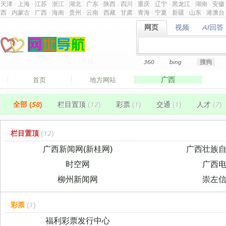
天津
·
上海
·
江苏
·
浙江
·
湖北
·
广东
·
陕西
·
四川
·
重庆
·
辽宁
·
黑龙江
·
湖南
·
安徽
西
·
内蒙古
·
广西
·
海南
·
贵州
·
云南
·
西藏
·
甘肃
·
青海
·
宁夏
·
新疆
·
山东
·
港澳台
网页
视频
AI回答
网页
视频
AI回答
360
bing
搜狗
广西
首页
地方网站
全部 (58)
栏目置顶
(12)
彩票
(1)
交通
(1)
人才
(7)
栏目置顶
(12)
广西新闻网(新桂网)
广西壮族
时空网
广西
柳州新闻网
崇左
彩票
(1)
福利彩票发行中心