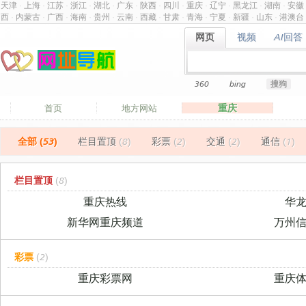
天津
·
上海
·
江苏
·
浙江
·
湖北
·
广东
·
陕西
·
四川
·
重庆
·
辽宁
·
黑龙江
·
湖南
·
安徽
西
·
内蒙古
·
广西
·
海南
·
贵州
·
云南
·
西藏
·
甘肃
·
青海
·
宁夏
·
新疆
·
山东
·
港澳台
网页
视频
AI回答
网页
视频
AI回答
360
bing
搜狗
重庆
首页
地方网站
全部 (53)
栏目置顶
(8)
彩票
(2)
交通
(2)
通信
(1)
栏目置顶
(8)
重庆热线
华
新华网重庆频道
万州
彩票
(2)
重庆彩票网
重庆