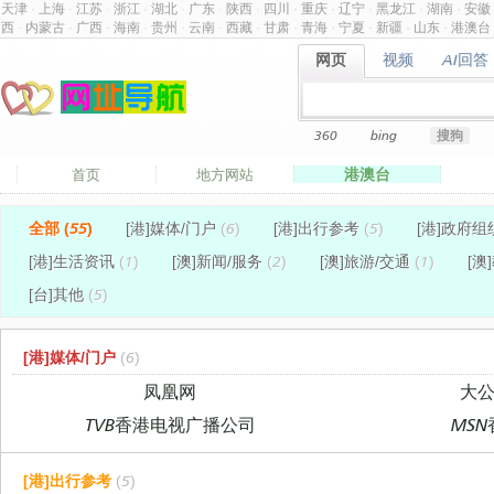
天津
·
上海
·
江苏
·
浙江
·
湖北
·
广东
·
陕西
·
四川
·
重庆
·
辽宁
·
黑龙江
·
湖南
·
安徽
西
·
内蒙古
·
广西
·
海南
·
贵州
·
云南
·
西藏
·
甘肃
·
青海
·
宁夏
·
新疆
·
山东
·
港澳台
网页
视频
AI回答
网页
视频
AI回答
360
bing
搜狗
港澳台
首页
地方网站
全部 (55)
[港]媒体/门户
(6)
[港]出行参考
(5)
[港]政府组
[港]生活资讯
(1)
[澳]新闻/服务
(2)
[澳]旅游/交通
(1)
[澳
[台]其他
(5)
[港]媒体/门户
(6)
凤凰网
大
TVB香港电视广播公司
MSN
[港]出行参考
(5)