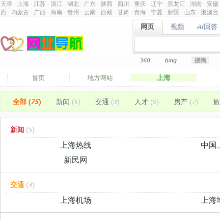
天津
·
上海
·
江苏
·
浙江
·
湖北
·
广东
·
陕西
·
四川
·
重庆
·
辽宁
·
黑龙江
·
湖南
·
安徽
西
·
内蒙古
·
广西
·
海南
·
贵州
·
云南
·
西藏
·
甘肃
·
青海
·
宁夏
·
新疆
·
山东
·
港澳台
网页
视频
AI回答
网页
视频
AI回答
360
bing
搜狗
上海
首页
地方网站
全部 (75)
新闻
(5)
交通
(3)
人才
(9)
房产
(7)
旅
新闻
(5)
上海热线
中国
新民网
交通
(3)
上海机场
上海