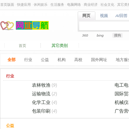
首页版面
·
快捷应用
·
休闲娱乐
·
生活服务
·
电脑网络
·
商业经济
·
社会文化
·
其它类
网页
视频
AI回答
网页
视频
AI回答
360
bing
搜狗
其它类别
首页
全部
行业
公益
机构
高校
国外网址
地方服
行业
农林牧渔
(9)
电工
运输物流
(2)
国际
化学工业
(4)
机械
包装印刷
(4)
广告
公益