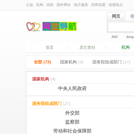
公益
·
机构
·
高校
·
国外网址
·
地方服务
·
招商加盟
·
电视电台
网页
网页
360
bing
机构
首页
其它类别
全部 (73)
国家机构
(4)
国务院组成部门
(21)
国家机构
(4)
中央人民政府
国务院组成部门
(21)
外交部
监察部
劳动和社会保障部