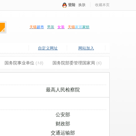
登陆
·
换肤
收藏本页
天猫
超市
男装
女装
天猫
家居
家纺
自定义网址
网站加入
国务院事业单位
(18)
国务院部委管理国家局
(6)
最高人民检察院
公安部
财政部
交通运输部