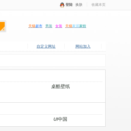
登陆
·
换肤
收藏本页
天猫
超市
男装
女装
天猫
家居
家纺
自定义网址
网站加入
桌酷壁纸
UI中国