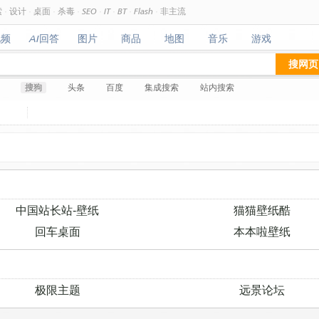
索
·
设计
·
桌面
·
杀毒
·
SEO
·
IT
·
BT
·
Flash
·
非主流
视频
AI回答
图片
商品
地图
音乐
游戏
视频
AI回答
图片
商品
地图
音乐
游戏
搜网页
搜狗
头条
百度
集成搜索
站内搜索
中国站长站-壁纸
猫猫壁纸酷
回车桌面
本本啦壁纸
极限主题
远景论坛