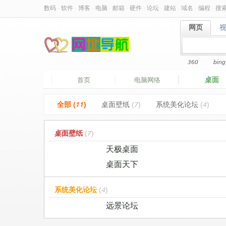
数码
·
软件
·
博客
·
电脑
·
邮箱
·
硬件
·
论坛
·
建站
·
域名
·
编程
·
搜
网页
网页
360
bing
桌面
首页
电脑网络
全部 (11)
桌面壁纸
(7)
系统美化论坛
(4)
桌面壁纸
(7)
天极桌面
桌面天下
系统美化论坛
(4)
远景论坛