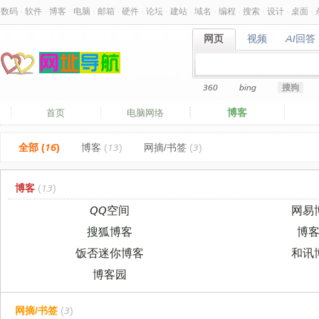
数码
·
软件
·
博客
·
电脑
·
邮箱
·
硬件
·
论坛
·
建站
·
域名
·
编程
·
搜索
·
设计
·
桌面
·
网页
视频
AI回答
网页
视频
AI回答
360
bing
搜狗
博客
首页
电脑网络
全部 (16)
博客
(13)
网摘/书签
(3)
博客
(13)
QQ空间
网易
搜狐博客
博
饭否迷你博客
和讯
博客园
网摘/书签
(3)