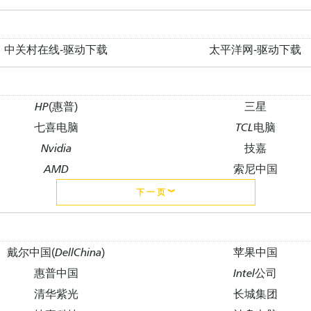
中关村在线-驱动下载
太平洋网-驱动下载
HP(惠普)
三星
七喜电脑
TCL电脑
Nvidia
技嘉
AMD
索尼中国
下 一 页 ︾
戴尔中国(DellChina)
苹果中国
惠普中国
Intel公司
清华紫光
长城集团