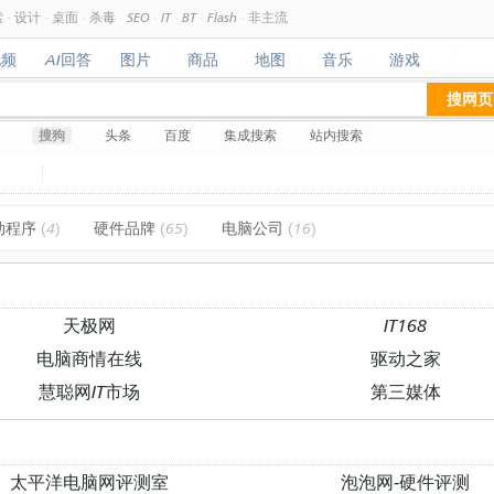
索
·
设计
·
桌面
·
杀毒
·
SEO
·
IT
·
BT
·
Flash
·
非主流
视频
AI回答
图片
商品
地图
音乐
游戏
视频
AI回答
图片
商品
地图
音乐
游戏
搜网页
搜狗
头条
百度
集成搜索
站内搜索
动程序
(4)
硬件品牌
(65)
电脑公司
(16)
天极网
IT168
电脑商情在线
驱动之家
慧聪网IT市场
第三媒体
太平洋电脑网评测室
泡泡网-硬件评测