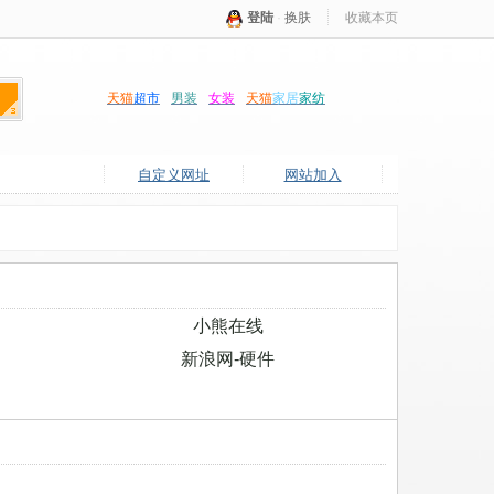
登陆
·
换肤
收藏本页
天猫
超市
男装
女装
天猫
家居
家纺
自定义网址
网站加入
小熊在线
新浪网-硬件