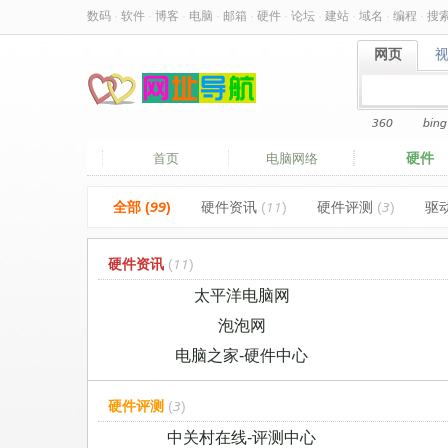
数码
·
软件
·
博客
·
电脑
·
邮箱
·
硬件
·
论坛
·
建站
·
域名
·
编程
·
搜
网页
网页
360
bing
硬件
首页
电脑网络
全部 (99)
硬件资讯
(11)
硬件评测
(3)
驱
硬件资讯
(11)
太平洋电脑网
泡泡网
电脑之家-硬件中心
硬件评测
(3)
中关村在线-评测中心