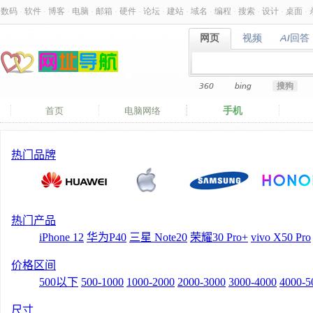
数码
·
软件
·
博客
·
电脑
·
邮箱
·
硬件
·
论坛
·
建站
·
域名
·
编程
·
搜索
·
设计
·
桌面
·
网页
视频
AI回答
网页
视频
AI回答
360
bing
搜狗
手机
首页
电脑网络