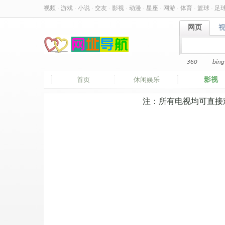
视频
·
游戏
·
小说
·
交友
·
影视
·
动漫
·
星座
·
网游
·
体育
·
篮球
·
足
网页
网页
360
bing
影视
首页
休闲娱乐
注：所有电视均可直接观