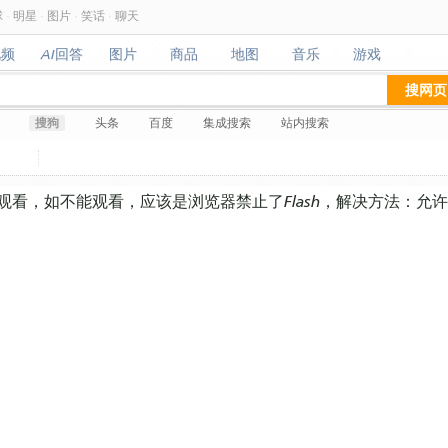
球
·
明星
·
图片
·
笑话
·
聊天
视频
AI回答
图片
商品
地图
音乐
游戏
视频
AI回答
图片
商品
地图
音乐
游戏
搜网页
搜狗
头条
百度
集成搜索
站内搜索
看，如不能观看，应该是浏览器禁止了Flash，解决方法：允许在