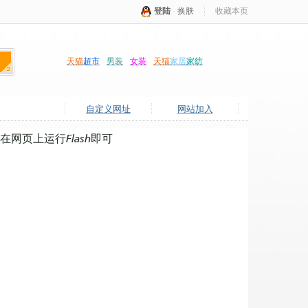
登陆
·
换肤
收藏本页
天猫
超市
男装
女装
天猫
家居
家纺
自定义网址
网站加入
网页上运行Flash即可