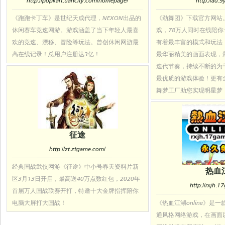
http://popkart.tiancity.com/homepage/
http://au.
《跑跑卡丁车》是世纪天成代理，NEXON出品的
《劲舞团》下载官方网站
休闲赛车竞速网游。游戏涵盖了当下年轻人最喜
戏，78万人同时在线陪
欢的竞速、漂移、冒险等玩法。曾创休闲网游最
有着最丰富的模式和玩法
高在线记录！总用户注册达3亿！
最华丽精美的画面表现，
迭代节奏，持续不断的为
最优质的游戏体验！更有
舞梦工厂助您实现明星梦
征途
http://zt.ztgame.com/
经典国战武侠网游《征途》中小号春天资料片新
热血
区3月13日开启，最高送40万点数红包，2020年
http://rxjh.
首届万人国战联赛开打，特邀十大金牌指挥陪你
电脑大屏打大国战！
《热血江湖online》是
通风格网络游戏，在画面