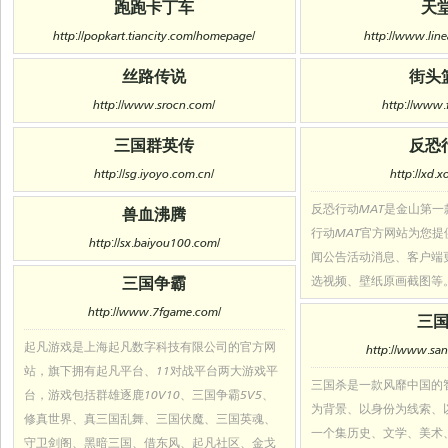
跑跑卡丁车
天堂
http://popkart.tiancity.com/homepage/
http://www.lin
丝路传说
街头
http://www.srocn.com/
http://www.
三国群英传
反恐
http://sg.iyoyo.com.cn/
http://xd.
反恐行动MAT是金山第一
兽血沸腾
行动MAT官方网站为您
http://sx.baiyou100.com/
闻公告活动消息、客户端
三国争霸
选视频、壁纸原画截图等
http://www.7fgame.com/
三
起凡游戏是上海起凡数字科技有限公司的官方网
http://www.sa
站，旗下拥有起凡平台、11对战平台两大游戏平
三国杀是一款风靡中国的
台，游戏包括群雄逐鹿10V10、三国争霸5V5、
为背景、以身份为线索、
修真世界、真三国乱舞、三国伏魔、三国英魂、
一个集历史、文学、美术
守卫剑阁、黑暗三国、借东风、起凡社区、金戈