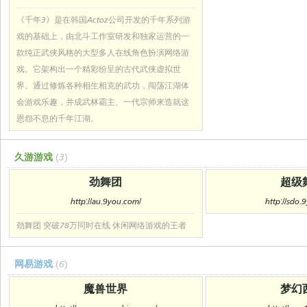
《千年3》是在韩国Actoz公司开发的千年系列游
戏的基础上，由北斗工作室研发和独家运营的一
款纯正武侠风格的大型多人在线角色扮演网络游
戏。它架构出一个精彩纷呈的古代武侠虚拟世
界。通过修炼各种相生相克的武功，闯荡江湖体
会游戏乐趣，并成武林霸主、一代宗师来造就这
恩怨不息的千年江湖。
久游游戏
(3)
劲舞团
超级
http://au.9you.com/
http://sdo.
劲舞团 突破78万同时在线 休闲网络游戏的王者
网易游戏
(6)
魔兽世界
梦幻