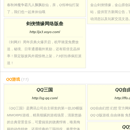
春秋神魔争霸凡人飘飘欲仙，亲，Q传神仙打架
金山剑侠情缘，金山原创
了，我们也一起来休仙哦
站，提供官方新闻公告，
动消息以及玩家交流文选
剑侠情缘网络版叁
http://jx3.xoyo.com/
《剑网3》周年庆典火爆开启，机甲骑宠免费放
送，秘境、日常通通额外奖励，还有双倍玄晶掉
率！限定版披风外观惊艳上架，7.9折扣券疯狂派
送！
QQ游戏
(11)
QQ三国
QQ自
http://sg.qq.com/
http://ffo
《QQ三国》是腾讯公司自主研发的第一款2D横版
QQ自由幻想 幻想 官方网站
MMORPG游戏，精美细腻的游戏场景，清新悠扬
QQ Q版游戏 自由体验 免
的古典背景音乐，可爱搞笑的骁勇悍将，唯美绚
Q
丽的动作特效，还原经典的三国战役，将带您体