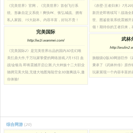
《完美世界》官网，《完美世界》首创飞行系
《赤壁-王者归来》7月2
统、形象自定义系统！爽快PK、恢弘城战、拥有
新历史即将续写！战场全
私人家园、15大副本。内容丰富，好玩不贵！
世、图鉴套装系统震撼开
领！期待你的王者归来，
完美国际
武林
http://w2i.wanmei.com/
http://wulin2
《完美国际2》是完美世界出品的国内3D玄幻唯
美扛鼎大作,千万玩家挚爱的网络游戏,7月15日 血
旗舰级Q版3D网游巨作《
战!金银岛 即将震撼开启公测.六大种族十二大职业
秉承了《武林外传》原作
驰骋完美大陆,无缝大地图海陆空全3D激爽战斗,邀
玩家展现一个内容丰富的
你体验!
综合网游
(20)