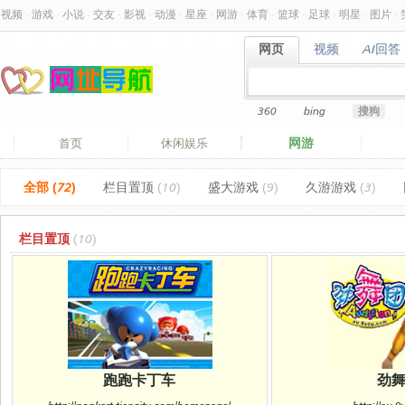
视频
·
游戏
·
小说
·
交友
·
影视
·
动漫
·
星座
·
网游
·
体育
·
篮球
·
足球
·
明星
·
图片
·
网页
视频
AI回答
网页
视频
AI回答
360
bing
搜狗
网游
首页
休闲娱乐
全部 (72)
栏目置顶
(10)
盛大游戏
(9)
久游游戏
(3)
栏目置顶
(10)
跑跑卡丁车
劲