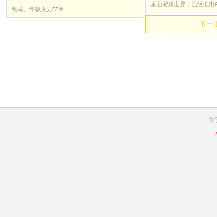
桌面游戏世界，已经推出
铁马、终极火力EF等
下 一 
关