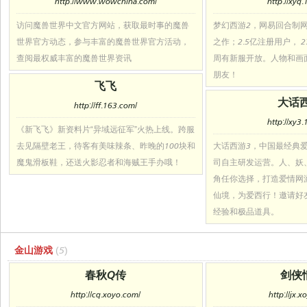
http://www.wowchina.com/
http://xyq
访问魔兽世界中文官方网站，获取最时事的魔兽
梦幻西游2，网易回合制
世界官方动态，参与丰富的魔兽世界官方活动，
之作；2.5亿注册用户， 
查阅最权威丰富的魔兽世界资讯
周有新服开放。人物和画
朋友！
飞飞
大话
http://ff.163.com/
http://xy3
《新飞飞》新资料片“异域远征军”火热上线。跨服
去见隔壁老王，待客有美味辣条、昨晚的100块和
大话西游3，中国最经典
魔鬼滑板鞋，还送火影忍者和海贼王手办哦！
司自主研发运营。人、妖
角任你选择，打造爱情网
仙境，为爱西行！邀请好
经验和极品道具。
金山游戏
(5)
春秋Q传
剑侠
http://cq.xoyo.com/
http://jx.