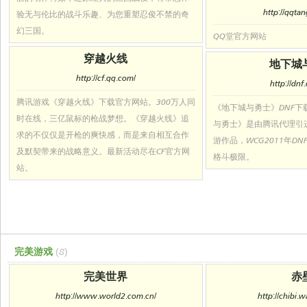
http://qqta
验无与伦比的战斗乐趣、为您重塑忍俊不禁的奇
幻三国。
QQ堂官方网站
穿越火线
地下城
http://cf.qq.com/
http://dnf
腾讯游戏《穿越火线》下载官方网站。300万人同
《地下城与勇士》DNF下
时在线，三亿鼠标的枪战梦想。《穿越火线》追
与勇士》是由腾讯代理引
求的不仅仅是开枪的爽快感，而是来自相互合作
游作品，WCG2011年D
及默契带来的战略意义。最新活动尽在CF官方网
格斗极限。
站。
完美游戏
(8)
完美世界
赤
http://www.world2.com.cn/
http://chibi.