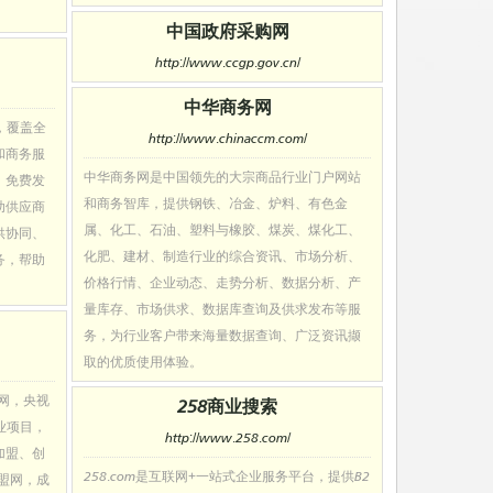
中国政府采购网
http://www.ccgp.gov.cn/
中华商务网
，覆盖全
http://www.chinaccm.com/
和商务服
中华商务网是中国领先的大宗商品行业门户网站
、免费发
和商务智库，提供钢铁、冶金、炉料、有色金
助供应商
属、化工、石油、塑料与橡胶、煤炭、煤化工、
供协同、
化肥、建材、制造行业的综合资讯、市场分析、
务，帮助
价格行情、企业动态、走势分析、数据分析、产
量库存、市场供求、数据库查询及供求发布等服
务，为行业客户带来海量数据查询、广泛资讯撷
取的优质使用体验。
盟网，央视
258商业搜索
业项目，
http://www.258.com/
加盟、创
258.com是互联网+一站式企业服务平台，提供B2
加盟网，成