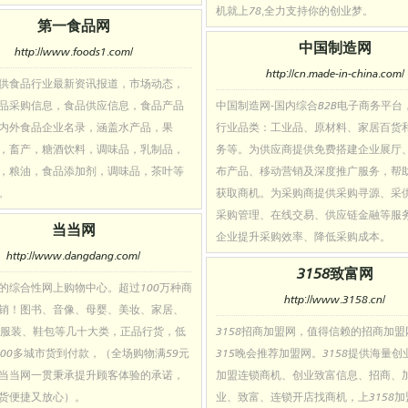
机就上78,全力支持你的创业梦。
第一食品网
中国制造网
http://www.foods1.com/
http://cn.made-in-china.com/
供食品行业最新资讯报道，市场动态，
品采购信息，食品供应信息，食品产品
中国制造网-国内综合B2B电子商务平台
内外食品企业名录，涵盖水产品，果
行业品类：工业品、原材料、家居百货
，畜产，糖酒饮料，调味品，乳制品，
务等。为供应商提供免费搭建企业展厅
，粮油，食品添加剂，调味品，茶叶等
布产品、移动营销及深度推广服务，帮
。
获取商机。为采购商提供采购寻源、采
采购管理、在线交易、供应链金融等服
当当网
企业提升采购效率、降低采购成本。
http://www.dangdang.com/
3158致富网
的综合性网上购物中心。超过100万种商
http://www.3158.cn/
销！图书、音像、母婴、美妆、家居、
、服装、鞋包等几十大类，正品行货，低
3158招商加盟网，值得信赖的招商加
700多城市货到付款，（全场购物满59元
315晚会推荐加盟网。3158提供海量创
当当网一贯秉承提升顾客体验的承诺，
加盟连锁商机、创业致富信息、招商、
货便捷又放心）。
业、致富、连锁开店找商机，上3158