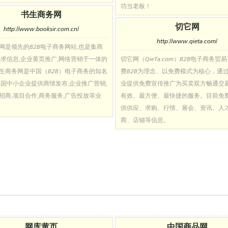
功当老板！
书生商务网
切它网
http://www.booksir.com.cn/
http://www.qieta.com/
网是领先的B2B电子商务网站,也是集商
供求信息,企业黄页推广,网络营销于一体的
切它网（QieTa.com）B2B电子商务贸
生商务网是中国（B2B）电子商务的知名
费B2B为理念、以免费模式为核心，通
中国中小企业提供商情发布,企业推广营销,
业提供免费宣传推广为买卖双方畅通交
招商,项目合作,商务服务,广告投放等业
有效、最方便、最快捷的服务。目前免
供供应、求购、行情、展会、资讯、人
商、店铺等信息。
网库黄页
中国商品网