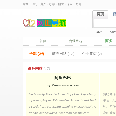
财经
·
银行
·
房产
·
彩票
·
招聘
·
保险
·
商务
网页
网页
360
bing
商务
首页
商业经济
全部 (24)
商务网站
(17)
企业黄页
(7)
商务网站
(17)
阿里巴巴
http://www.alibaba.com/
Find quality Manufacturers, Suppliers, Exporters, I
慧聪网（H
mporters, Buyers, Wholesalers, Products and Trad
平台，为
e Leads from our award-winning International Tra
购、库存
de Site. Import &amp; Export on alibaba.com
息的首选