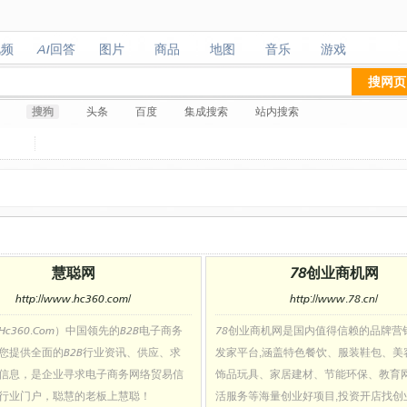
视频
AI回答
图片
商品
地图
音乐
游戏
视频
AI回答
图片
商品
地图
音乐
游戏
搜网页
搜狗
头条
百度
集成搜索
站内搜索
慧聪网
78创业商机网
http://www.hc360.com/
http://www.78.cn/
c360.Com）中国领先的B2B电子商务
78创业商机网是国内值得信赖的品牌营
您提供全面的B2B行业资讯、供应、求
发家平台,涵盖特色餐饮、服装鞋包、美
信息，是企业寻求电子商务网络贸易信
饰品玩具、家居建材、节能环保、教育
行业门户，聪慧的老板上慧聪！
活服务等海量创业好项目,投资开店找创