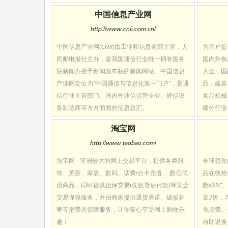
中国信息产业网
http://www.cnii.com.cn/
中国信息产业网(CNII)由工业和信息化部主管，人
为用户提
民邮电报社主办，是我国通信行业唯一拥有国务
国内外食
院新闻办授予新闻发布权的新闻网站。中国信息
大全，国
产业网定位为“中国通信与信息化第一门户”，是通
品，蔬菜
信行业主管部门、国内外通信运营企业、通信设
食品机械
备制造商等方方面面的信息总汇。
细分行业
淘宝网
http://www.taobao.com/
淘宝网 - 亚洲较大的网上交易平台，提供各类服
全球领先
饰、美容、家居、数码、话费/点卡充值… 数亿优
品在线热
质商品，同时提供担保交易(先收货后付款)等安全
数码3C
交易保障服务，并由商家提供退货承诺、破损补
至2折，
寄等消费者保障服务，让你安心享受网上购物乐
免运费。
趣！
自助退换