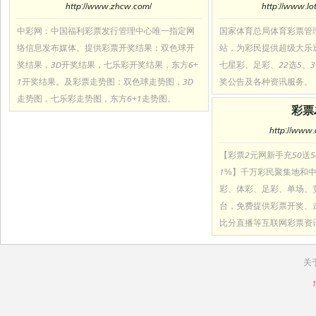
http://www.zhcw.com/
http://www.lot
中彩网：中国福利彩票发行管理中心唯一指定网
国家体育总局体育彩票管
络信息发布媒体。提供彩票开奖结果：双色球开
站，为彩民提供超级大乐
奖结果，3D开奖结果，七乐彩开奖结果，东方6+
七星彩、足彩、22选5、
1开奖结果。及彩票走势图：双色球走势图，3D
奖公告及各种资讯服务。
走势图，七乐彩走势图，东方6+1走势图。
彩票
http://www.
【彩票2元网新手充50送5
1%】千万彩民聚集地和
彩、体彩、足彩、单场、
台，免费提供彩票开奖、
比分直播等互联网彩票资
关