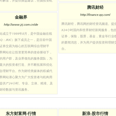
时解读，并提供操盘建议，挖掘投资机
腾讯财经
http://finance.qq.com/
金融界
腾讯财经，腾讯网的财经资讯频道。提
http://www.jrj.com.cn/de
X24小时国内和世界财经新闻服务，包
站成立于1999年8月，是中国金融在线
证券，保险，股票，基金，黄金等行业
AQ：JRJC）旗下成员之一，是目前中国
的要闻消息，并为用户提供投资和理财
证券交易为核心的互联网综合理财平
台。
界网站在让投资更简单的使命驱动下，
的用户群，及业界领先的服务团队，为
庞大的投资者打造、并不断拓展和优化
合理财平台。作为财经类媒体的权威代
界网站潜心聚力为广大投资者与机构用
提供7*24小时、专业、立体、精准、及
财经数据与资讯服务。
东方财富网-行情
新浪-股市行情