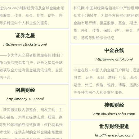
提供7X24小时财经资讯及全球金融市场
和讯网-中国财经网络领袖和中产阶级网
盖股票、债券、基金、期货、信托、理
创立于1996年，为您全方位提供财经
等多种面向个人和企业的服务。
金融市场行情，覆盖股票、基金、期货
货、外汇、债券、保险、银行、黄金、
证券之星
吧、博客等财经综合信息
http://www.stockstar.com/
中金在线
——专为华人交易者提供服务的财经门
http://www.cnfol.com/
作为资深交易者门户，证券之星是全球
者获取全方位海量金融资讯信息、交流
中金在线－中国人的金融门户网站，覆
的平台。
股票、 证券、金融、港股、行情、基金
期货、外汇、保险、银行、博客、股票
网易财经
等多种面向个人和企业的服务。
http://money.163.com/
搜狐财经
，新闻报道以内容整合、网友互动、主
http://business.sohu.com/
核心链条，为网友提供宏观、股票、商
等财经领域的终结式报道；依托网易强
世界财经报道
术优势，提供实时的全球金融市场数据
http://finance.icxo.com/