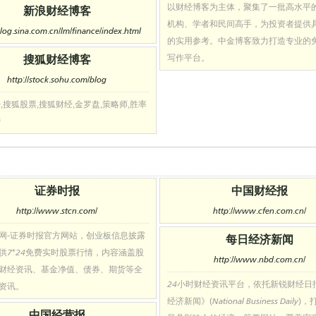
以财经博客为主体，聚集了一批高水平
新浪财经博客
机构、学者和民间高手，为投资者提供
blog.sina.com.cn/lm/finance/index.html
的实用参考。中金博客致力打造专业的
搜狐财经博客
写作平台。
http://stock.sohu.com/blog
,搜狐股票,搜狐财经,金罗盘,策略师,胜率
榜
证券时报
中国财经报
http://www.stcn.com/
http://www.cfen.com.cn/
网-证券时报官方网站，创业板信息披露
每日经济新闻
供7*24免费实时股票行情，内容涵盖股
http://www.nbd.com.cn/
财经资讯、基金净值、债券、期货等全
24小时财经资讯平台，依托新锐财经日
资讯。
经济新闻》(National Business Daily
中国经营报