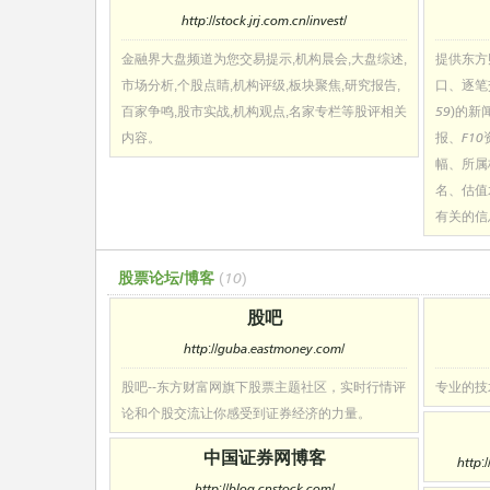
http://stock.jrj.com.cn/invest/
金融界大盘频道为您交易提示,机构晨会,大盘综述,
提供东方
市场分析,个股点睛,机构评级,板块聚焦,研究报告,
口、逐笔
百家争鸣,股市实战,机构观点,名家专栏等股评相关
59)的
内容。
报、F1
幅、所属
名、估值
有关的信
股票论坛/博客
(10)
股吧
http://guba.eastmoney.com/
股吧--东方财富网旗下股票主题社区，实时行情评
专业的技
论和个股交流让你感受到证券经济的力量。
中国证券网博客
http:
http://blog.cnstock.com/