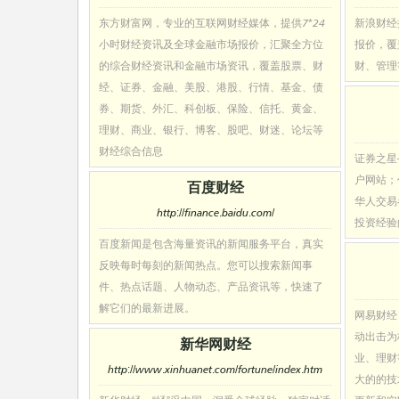
东方财富网，专业的互联网财经媒体，提供7*24
新浪财经
小时财经资讯及全球金融市场报价，汇聚全方位
报价，覆
的综合财经资讯和金融市场资讯，覆盖股票、财
财、管理
经、证券、金融、美股、港股、行情、基金、债
券、期货、外汇、科创板、保险、信托、黄金、
理财、商业、银行、博客、股吧、财迷、论坛等
财经综合信息
证券之星
户网站；
百度财经
华人交易
http://finance.baidu.com/
投资经验
百度新闻是包含海量资讯的新闻服务平台，真实
反映每时每刻的新闻热点。您可以搜索新闻事
件、热点话题、人物动态、产品资讯等，快速了
解它们的最新进展。
网易财经
动出击为
新华网财经
业、理财
http://www.xinhuanet.com/fortune/index.htm
大的的技