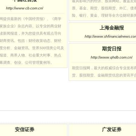
最具影响力的经济、股票网站。覆盖宏
http://www.cb.com.cn/
票、基金、期货、股指期货、外汇、债
险、银行、黄金、理财等全方位财经新
网提供最新的《中国经营报》、《商学
家族企业》杂志内容。以专业的商业财
上海金融报
读新闻报道，并为您提供具有观点导向
http://www.shfinancialnews.co
财商资讯。包括：财经政策动态、财经
度分析、金融资讯、世界500强类公司及
期货日报
报道、商界人物、社会重大时事、热点
http://www.qhdb.com.cn/
幕调查、创业、公司管理案例等。
期货日报网，最大的权威综合专业发布
货、股指期货、金融期货信息的资讯平
安信证券
广发证券