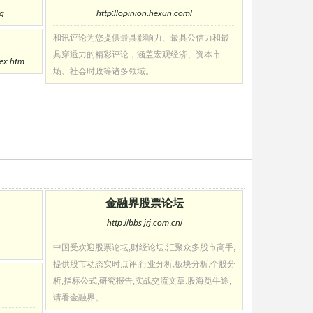
hq
http://opinion.hexun.com/
和讯评论为您提供最具影响力、最具公信力和最
具穿透力的精彩评论，涵盖宏观经济、资本市
dex.htm
场、社会时政等诸多领域。
金融界股票论坛
http://bbs.jrj.com.cn/
中国受欢迎股票论坛,财经论坛.汇聚众多股市高手,
提供股市动态实时点评,行业分析,板块分析,个股分
析,指标公式,研究报告,实战交流文章.股海觅牛途,
请看金融界。