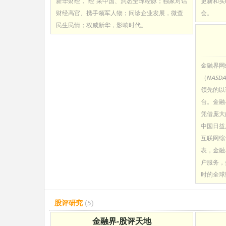
新华财经，“经”采中国、洞悉全球经脉；独家对话
更新和实
财经高官、携手领军人物；问诊企业发展，微查
会。
民生民情；权威新华，影响时代。
金融界网
（NASD
领先的以
台。金融
凭借庞大
中国日益
互联网综
表，金融
户服务，
时的全球
股评研究
(5)
金融界-股评天地