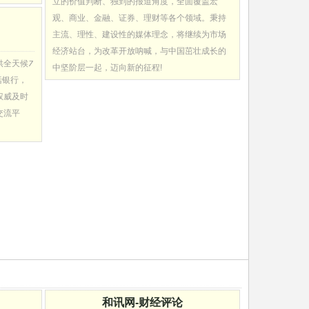
立的价值判断、独到的报道角度，全面覆盖宏
观、商业、金融、证券、理财等各个领域。秉持
主流、理性、建设性的媒体理念，将继续为市场
经济站台，为改革开放呐喊，与中国茁壮成长的
供全天候7
中坚阶层一起，迈向新的征程!
括银行，
权威及时
交流平
和讯网-财经评论