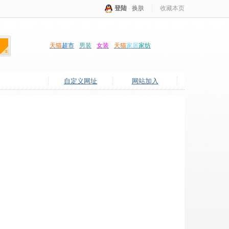
登陆
·
换肤
收藏本页
天猫
超市
男装
女装
天猫
家居
家纺
自定义网址
网站加入