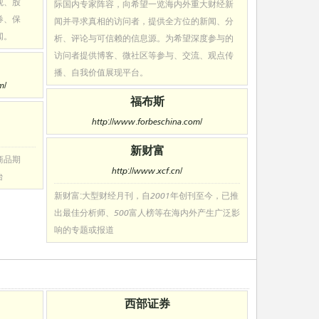
观、股
际国内专家阵容，向希望一览海内外重大财经新
券、保
闻并寻求真相的访问者，提供全方位的新闻、分
闻。
析、评论与可信赖的信息源。为希望深度参与的
访问者提供博客、微社区等参与、交流、观点传
播、自我价值展现平台。
m/
福布斯
http://www.forbeschina.com/
新财富
商品期
http://www.xcf.cn/
台
新财富:大型财经月刊，自2001年创刊至今，已推
出最佳分析师、500富人榜等在海内外产生广泛影
响的专题或报道
西部证券