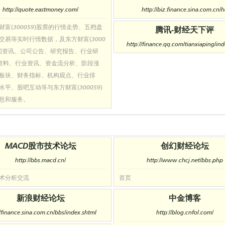
http://quote.eastmoney.com/
http://biz.finance.sina.com.cn/
财富(300059)股票的行情走势、五档盘
腾讯-财经天下评
交易等实时行情数据，及东方财富(3000
http://finance.qq.com/tianxiaping/in
新闻资讯、公司公告、研究报告、行业研
0资料、行业资讯、资金流分析、阶段涨
板块、财务指标、机构观点、行业排
水平、股吧互动等与东方财富(300059)
息和服务。
MACD股市技术论坛
创幻财经论坛
http://bbs.macd.cn/
http://www.chcj.net/bbs.php
术分析交流
首页
新浪财经论坛
中金博客
//finance.sina.com.cn/bbs/index.shtml
http://blog.cnfol.com/