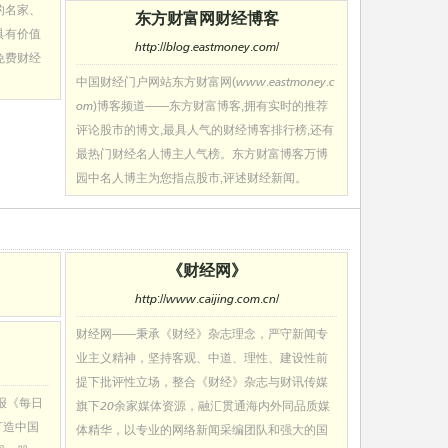
的名家、
东方财富网财经博客
具有价值
http://blog.eastmoney.com/
免费财经
中国财经门户网站东方财富网(www.eastmoney.c
om)博客频道——东方财富博客,拥有实时的推荐
评论股市的博文,最具人气的财经博客排行榜,还有
最热门财经名人博主人气榜。东方财富博客万博
园中名人博主为您指点股市,评述财经新闻。
《财经网》
http://www.caijing.com.cn/
财经网——秉承《财经》杂志理念，严守新闻专
业主义精神，坚持客观、中道、理性、建设性前
提下批评性立场，整合《财经》杂志与财讯传媒
报《每日
旗下20余家媒体资源，融汇贯通海内外同品质媒
)，打造中国
体精华，以专业的网络新闻采编团队和强大的国