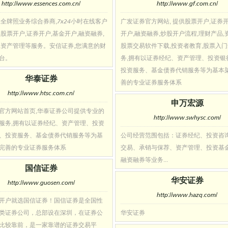
http://www.essences.com.cn/
http://www.gf.com.cn/
,全牌照业务综合券商,7x24小时在线客户
广发证券官方网站, 提供股票开户,证券开
供股票开户,证券开户,基金开户,融资融券,
开户,融资融券,炒股开户流程,理财产品,
,资产管理等服务。安信证券,您满意的财
股票交易软件下载,投资者教育,股票入
台。
务,拥有以证券经纪、资产管理、投资银
投资服务、基金债券代销服务等为基本
华泰证券
善的专业证券服务体系
http://www.htsc.com.cn/
申万宏源
官方网站首页,华泰证券公司提供专业的
http://www.swhysc.com/
服务,拥有以证券经纪、资产管理、投资
、投资服务、基金债券代销服务等为基
公司经营范围包括：证券经纪、投资咨
完善的专业证券服务体系
交易、承销与保荐、资产管理、投资基
融资融券等业务...
国信证券
华安证券
http://www.guosen.com/
http://www.hazq.com/
开户就选国信证券！国信证券是全国性
类证券公司，总部设在深圳，在证券公
华安证券
比较靠前，是一家靠谱的证券交易平