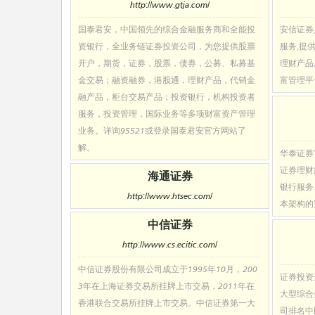
http://www.gtja.com/
国泰君安，中国领先的综合金融服务商和全能投
安信证券
资银行，全业务链证券投资公司，为您提供股票
服务,提
开户，期货，证券，股票，债券，公募、私募基
理财产品
金交易；融资融券，港股通，理财产品，代销金
富管理平
融产品，柜台交易产品；投资银行，机构投资者
服务，投资管理，国际业务等多项财富资产管理
业务。详询95521或登录国泰君安官方网站了
解。
华泰证券
证券理财
海通证券
银行服务
http://www.htsec.com/
本架构的
中信证券
http://www.cs.ecitic.com/
中信证券股份有限公司成立于1995年10月，200
证券投资
3年在上海证券交易所挂牌上市交易，2011年在
大型综合
香港联合交易所挂牌上市交易。中信证券第一大
司排名中