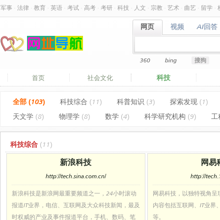
军事
·
法律
·
教育
·
英语
·
考试
·
高考
·
考研
·
科技
·
人文
·
宗教
·
艺术
·
曲艺
·
留学
·
网页
视频
AI回答
网页
视频
AI回答
360
bing
搜狗
科技
首页
社会文化
全部 (103)
科技综合
(11)
科普知识
(3)
探索发现
(1)
天文学
(8)
物理学
(8)
数学
(4)
科学研究机构
(9)
工
科技综合
(11)
新浪科技
网易
http://tech.sina.com.cn/
http://tech
新浪科技是新浪网最重要频道之一，24小时滚动
网易科技，以独特视角呈
报道IT业界，电信、互联网及大众科技新闻，最及
内容包括互联网、IT业界
时权威的产业及事件报道平台，手机、数码、笔
等。