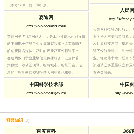
记本及软件下载一网打尽。
人民
赛迪网
http://scitech.
http://www.ccidnet.com/
人民网科技频道以航天、
赛迪网是IT门户网站之一，是工业和信息化部直属
业学科为主要报道对象，
的中国电子信息产业发展研究院旗下具有影响力
和世界科技发展，集科普
的创新网络媒体，及时的产业及事件报道平台。
道下设航天科技、生命科
赛迪网致力于企业级信息传播服务，在云计算、
业、评论等十余个栏目；品
大数据、移动互联网、智慧城市、智能工业、信
谈邀请众多重量级嘉宾及
息化、智能家居领域提供实用的资讯服务。
友答疑解惑。
中国科学技术部
中国
http://www.most.gov.cn/
http://www.
科普知识
(3)
百度百科
360