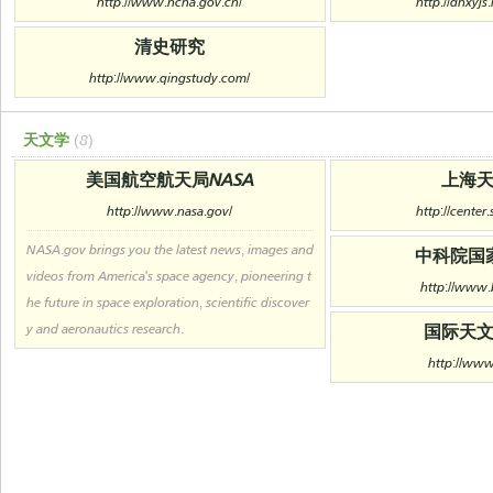
http://www.ncha.gov.cn/
http://dhxyjs
清史研究
http://www.qingstudy.com/
天文学
(8)
美国航空航天局NASA
上海
http://www.nasa.gov/
http://center
NASA.gov brings you the latest news, images and
中科院国
videos from America's space agency, pioneering t
http://www.
he future in space exploration, scientific discover
y and aeronautics research.
国际天
http://www