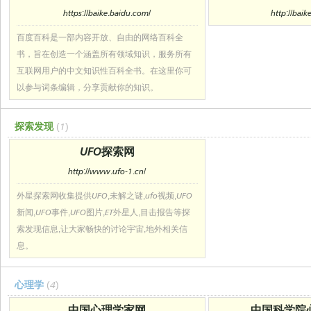
https://baike.baidu.com/
http://baik
百度百科是一部内容开放、自由的网络百科全
书，旨在创造一个涵盖所有领域知识，服务所有
互联网用户的中文知识性百科全书。在这里你可
以参与词条编辑，分享贡献你的知识。
探索发现
(1)
UFO探索网
http://www.ufo-1.cn/
外星探索网收集提供UFO,未解之谜,ufo视频,UFO
新闻,UFO事件,UFO图片,ET外星人,目击报告等探
索发现信息,让大家畅快的讨论宇宙,地外相关信
息。
心理学
(4)
中国心理学家网
中国科学院