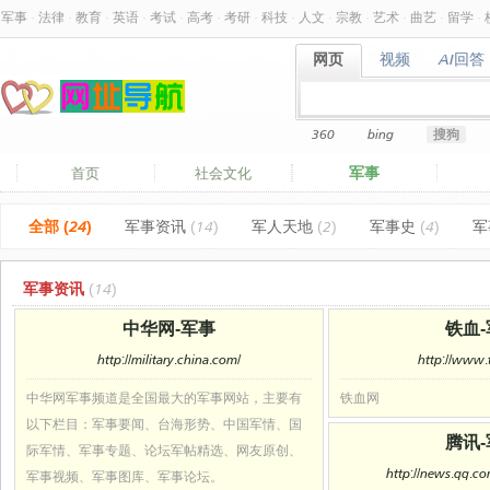
军事
·
法律
·
教育
·
英语
·
考试
·
高考
·
考研
·
科技
·
人文
·
宗教
·
艺术
·
曲艺
·
留学
·
网页
视频
AI回答
网页
视频
AI回答
360
bing
搜狗
军事
首页
社会文化
全部 (24)
军事资讯
(14)
军人天地
(2)
军事史
(4)
军
军事资讯
(14)
中华网-军事
铁血
http://military.china.com/
http://www.t
中华网军事频道是全国最大的军事网站，主要有
铁血网
以下栏目：军事要闻、台海形势、中国军情、国
腾讯
际军情、军事专题、论坛军帖精选、网友原创、
http://news.qq.co
军事视频、军事图库、军事论坛。