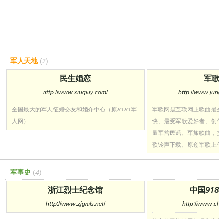
军人天地
(2)
民生婚恋
军
http://www.xiuqiuy.com/
http://www.ju
全国最大的军人征婚交友和婚介中心（原8181军
军歌网是互联网上歌曲最
人网）
快、最受军歌爱好者、创
量军营民谣、军旅歌曲，
歌铃声下载、原创军歌上
军事史
(4)
浙江烈士纪念馆
中国91
http://www.zjgmls.net/
http://www.ch