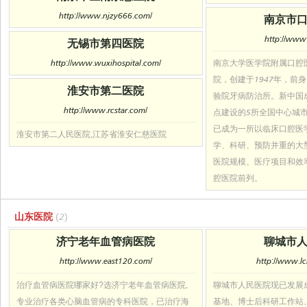
http://www.njzy666.com/
南京市
http://www.
无锡市第四医院
http://www.wuxihospital.com/
南京大学医学院附属口腔
院，创建于1947年，前
淮安市第二医院
验院牙病防治所。新中国
http://www.rcstar.com/
点建设的5所全国中心城
已成为一所以临床口腔医
淮安市第二人民医院,江苏省淮安仁慈医院
学、科研、预防并重的大
医院规模、医疗项目和效
腔医院前列。
山东医院
(2)
济宁老年血管病医院
聊城市
http://www.east120.com/
http://www.lc
治疗血管病医院哪家好?选济宁老年血管病医院,
聊城市人民医院现已发展
专业治疗各类心脑血管病的专科医院，已治疗海
基地、博士后科研工作站