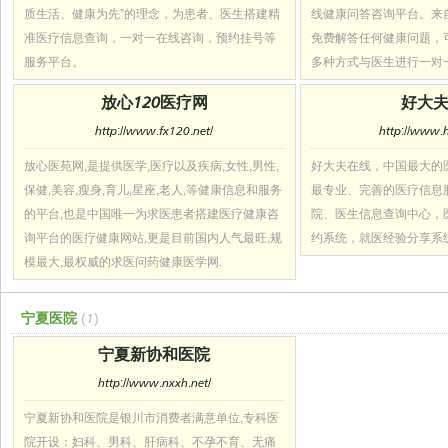
质生活、健康为先”的理念，为患者、医生搭建精
线健康问答咨询平台。来
准医疗信息查询，一对一在线咨询，预约挂号等
免费解答任何健康问题，
服务平台。
多种方式与医生进行一对一
放心120医疗网
好大
http://www.fx120.net/
http://www.
放心医苑网,是提供医学,医疗以及疾病,女性,男性,
好大夫在线，中国最大的
保健,美容,瘦身,育儿,星座,老人,等健康信息和服务
最专业、完善的医疗信息
的平台,也是中国唯一为求医患者搭建医疗健康咨
院、医生信息查询中心，
询平台的医疗健康网站,更是目前国内人气最旺,规
约系统，就医经验分享系
模最大,最权威的求医问药健康医学网.
宁夏医院
(1)
宁夏新协和医院
http://www.nxxh.net/
宁夏新协和医院是银川市消费者满意单位,专科医
院开设：妇科、男科、肝病科、不孕不育、无痛