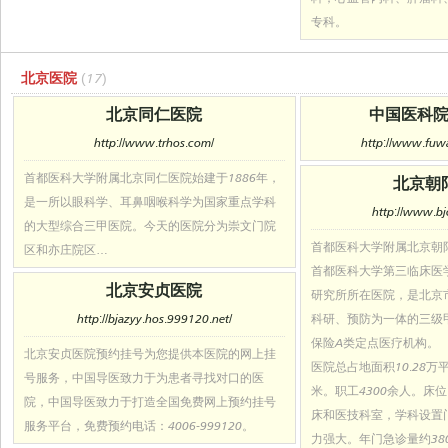
专科。
北京医院
(17)
北京同仁医院
中国医科
http://www.trhos.com/
http://www.fuwa
首都医科大学附属北京同仁医院始建于1886年，
北京朝
是一所以眼科学、耳鼻咽喉科学为国家重点学科
http://www.bj
的大型综合三甲医院。今天的医院分为崇文门院
首都医科大学附属北京朝阳
区和亦庄院区…
首都医科大学第三临床医
北京安贞医院
研究所所在医院，是北京
http://bjazyy.hos.999120.net/
科研、预防为一体的三级
保险A类定点医疗机构。
北京安贞医院预约挂号为您提供本医院的网上挂
医院总占地面积10.28万
号服务，中国导医致力于为患者寻找对口的医
米。职工4300余人。床位
院，中国导医致力于打造全国免费网上预约挂号
床和医技科室，学科设置
服务平台，免费预约电话：4006-999120。
力强大。年门急诊量约38