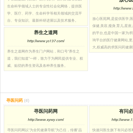
生命科学领域人士的专业性社会化网络，提供医
http://www.
学、医疗、药学、生命科学等相关领域的交流平
放心医苑网,是提供医学,医
台、专业知识、最新科研进展以及技术服务。
保健,美容,瘦身,育儿,星
养生之道网
的平台,也是中国一家为
询平台的医疗健康网站,更
http://www.ys137.com/
大,权威高的求医问药健康
养生之道网作为养生门户网站，和口号“养生之
道，我们知道”一样，致力于为网民提供专业、权
威、贴切的养生资讯及各种养生服务。
寻医问药
(6)
寻医问药网
有问
http://www.xywy.com/
http://www.1
寻医问药网以“为全民健康导航”为己任，传播“品
快速问医生旗下有问必答