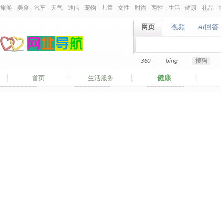
旅游
·
美食
·
汽车
·
天气
·
通信
·
宠物
·
儿童
·
女性
·
时尚
·
两性
·
生活
·
健康
·
礼品
·
网页
视频
AI回答
网页
视频
AI回答
360
bing
搜狗
健康
首页
生活服务