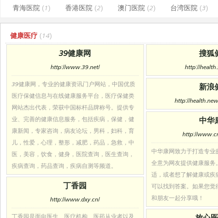
青海医院
(1)
香港医院
(2)
澳门医院
(2)
台湾医院
(3)
健康医疗
(14)
39健康网
搜狐
http://www.39.net/
http://healt
39健康网，专业的健康资讯门户网站，中国优质
新浪
医疗保健信息与在线健康服务平台，医疗保健类
http://health.ne
网站杰出代表，荣获中国标杆品牌称号。提供专
业、完善的健康信息服务，包括疾病，保健，健
中华
康新闻，专家咨询，病友论坛，男科，妇科，育
http://www.c
儿，性爱，心理，整形，减肥，药品，急救，中
中华康网致力于打造专业
医，美容，饮食，健身，医院查询，医生查询，
全意为网友提供健康服务
疾病查询，药品查询，疾病自测等频道。
适，或者想了解健康或疾
丁香园
可以找到答案。如果您觉
和朋友一起分享哦！
http://www.dxy.cn/
丁香园是面向医生、医疗机构、医药从业者以及
放心