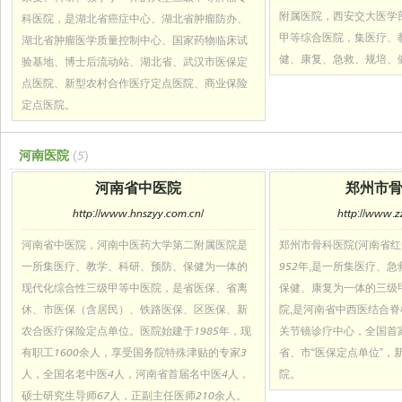
附属医院，西安交大医学
科医院，是湖北省癌症中心、湖北省肿瘤防办、
甲等综合医院，集医疗、
湖北省肿瘤医学质量控制中心、国家药物临床试
健、康复、急救、规培、
验基地、博士后流动站、湖北省、武汉市医保定
点医院、新型农村合作医疗定点医院、商业保险
定点医院。
河南医院
(5)
河南省中医院
郑州市
http://www.hnszyy.com.cn/
http://www.z
河南省中医院，河南中医药大学第二附属医院是
郑州市骨科医院(河南省红
一所集医疗、教学、科研、预防、保健为一体的
952年,是一所集医疗、
现代化综合性三级甲等中医院，是省医保、省离
保健、康复为一体的三级
休、市医保（含居民）、铁路医保、区医保、新
院,是河南省中西医结合
农合医疗保险定点单位。医院始建于1985年，现
关节镜诊疗中心，全国首
有职工1600余人，享受国务院特殊津贴的专家3
省、市“医保定点单位”，
人，全国名老中医4人，河南省首届名中医4人，
院。
硕士研究生导师67人，正副主任医师210余人。