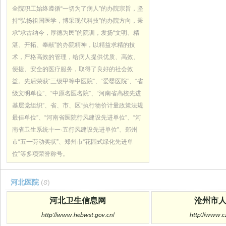
全院职工始终遵循“一切为了病人”的办院宗旨，坚
持“弘扬祖国医学，博采现代科技”的办院方向，秉
承“承古纳今，厚德为民”的院训，发扬“文明、精
湛、开拓、奉献”的办院精神，以精益求精的技
术，严格高效的管理，给病人提供优质、高效、
便捷、安全的医疗服务，取得了良好的社会效
益。先后荣获“三级甲等中医院”、“爱婴医院”、“省
级文明单位”、“中原名医名院”、“河南省高校先进
基层党组织”、省、市、区“执行物价计量政策法规
最佳单位”、“河南省医院行风建设先进单位”、“河
南省卫生系统十一·五行风建设先进单位”、郑州
市“五一劳动奖状”、郑州市“花园式绿化先进单
位”等多项荣誉称号。
河北医院
(8)
河北卫生信息网
沧州市
http://www.hebwst.gov.cn/
http://www.c