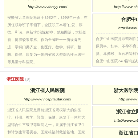
http://www.ahetyy.com/
http://www.ah
安徽省儿童医院筹建于1982年，1990年开诊，在
合肥中
历任领导班子率领下，全院职工本着“仁爱、厚
http://www.
德、和谐、创新”的治院精神，励精图治，大胆创
合肥中山医院是非营利性
新，博得硕果累累。作为全省唯一一所设备先
尿男科、妇科、不孕不育
进、学科门类齐全，集医疗、教学、科研、预
臭、耳鼻喉、五官科等科
防、保健、康复为一体的省级大型综合性三级甲
合肥中山医院24H咨询热线05
等儿童专科医院。
浙江医院
(9)
浙江省人民医院
浙大医学
http://www.hospitalstar.com/
http://www.
浙江省人民医院是目前浙江省规模最大的集医
浙江省立
疗、科研、教学、预防、保健、康复于一体的大
http://www.zj
型综合性三级甲等医院之一，隶属于浙江省卫生
和计划生育委员会。国家核辐射救治基地、国家
浙江省