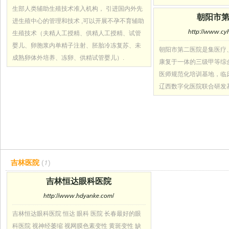
生部人类辅助生殖技术准入机构， 引进国内外先
朝阳市
进生殖中心的管理和技术 ,可以开展不孕不育辅助
http://www.cyh
生殖技术（夫精人工授精、供精人工授精、试管
婴儿、卵胞浆内单精子注射、胚胎冷冻复苏、未
朝阳市第二医院是集医疗
成熟卵体外培养、冻卵、供精试管婴儿）.
康复于一体的三级甲等综
医师规范化培训基地，临
辽西数字化医院联合研发
吉林医院
(1)
吉林恒达眼科医院
http://www.hdyanke.com/
吉林恒达眼科医院 恒达 眼科 医院 长春最好的眼
科医院 视神经萎缩 视网膜色素变性 黄斑变性 缺