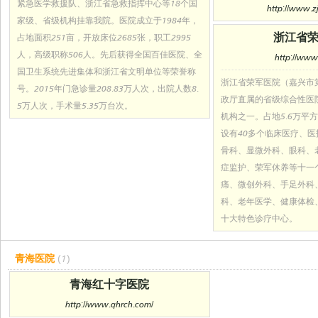
紧急医学救援队、浙江省急救指挥中心等18个国
http://www.z
家级、省级机构挂靠我院。医院成立于1984年，
浙江省
占地面积251亩，开放床位2685张，职工2995
人，高级职称506人。先后获得全国百佳医院、全
http://www.
国卫生系统先进集体和浙江省文明单位等荣誉称
浙江省荣军医院（嘉兴市
号。2015年门急诊量208.83万人次，出院人数8.
政厅直属的省级综合性医
5万人次，手术量5.35万台次。
机构之一。占地5.6万平
设有40多个临床医疗、
骨科、显微外科、眼科、
症监护、荣军休养等十一
痛、微创外科、手足外科
科、老年医学、健康体检
十大特色诊疗中心。
青海医院
(1)
青海红十字医院
http://www.qhrch.com/