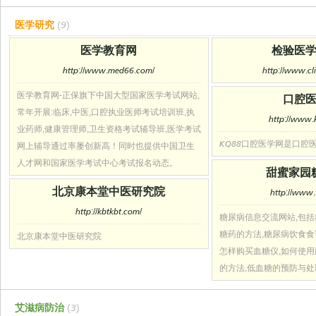
医学研究
(9)
医学教育网
检验医
http://www.med66.com/
http://www.cl
医学教育网-正保旗下中国大型国家医学考试网站,
口腔
常年开展:临床,中医,口腔执业医师考试培训班,执
http://www.
业药师,健康管理师,卫生资格考试辅导班,医学考试
KQ88口腔医学网是口腔
网上辅导通过率屡创新高！同时也提供中国卫生
人才网和国家医学考试中心考试报名动态。
甜蜜家园
北京康本堂中医研究院
http://www.
http://kbtkbt.com/
糖尿病信息交流网站,包括
糖药的方法,糖尿病饮食食
北京康本堂中医研究院
怎样购买血糖仪,如何使用
的方法,低血糖的预防与处
艾滋病防治
(3)