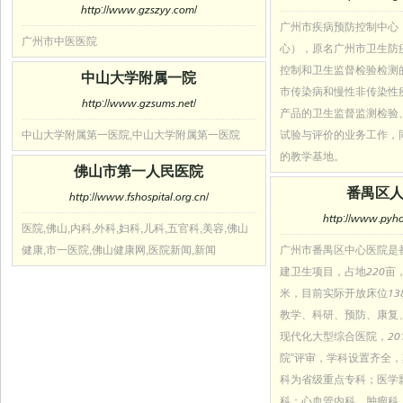
http://www.gzszyy.com/
广州市疾病预防控制中心
广州市中医医院
心），原名广州市卫生防
控制和卫生监督检验检测
中山大学附属一院
市传染病和慢性非传染性
http://www.gzsums.net/
产品的卫生监督监测检验
中山大学附属第一医院,中山大学附属第一医院
试验与评价的业务工作，
的教学基地。
佛山市第一人民医院
番禺区
http://www.fshospital.org.cn/
http://www.pyho
医院,佛山,内科,外科,妇科,儿科,五官科,美容,佛山
健康,市一医院,佛山健康网,医院新闻,新闻
广州市番禺区中心医院是
建卫生项目，占地220亩，
米，目前实际开放床位13
教学、科研、预防、康复
现代化大型综合医院，20
院”评审，学科设置齐全
科为省级重点专科；医学
科；心血管内科、肿瘤科