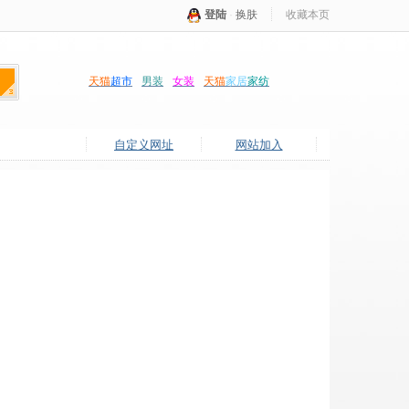
登陆
·
换肤
收藏本页
天猫
超市
男装
女装
天猫
家居
家纺
自定义网址
网站加入