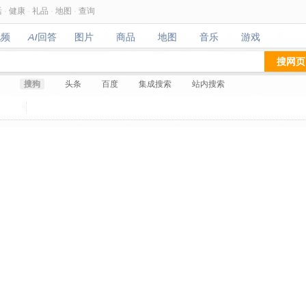
活
·
健康
·
礼品
·
地图
·
查询
视频
AI回答
图片
商品
地图
音乐
游戏
视频
AI回答
图片
商品
地图
音乐
游戏
搜网页
搜狗
头条
百度
集成搜索
站内搜索