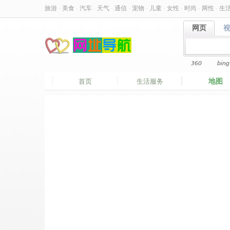
旅游
·
美食
·
汽车
·
天气
·
通信
·
宠物
·
儿童
·
女性
·
时尚
·
两性
·
生
网页
网页
360
bing
地图
首页
生活服务