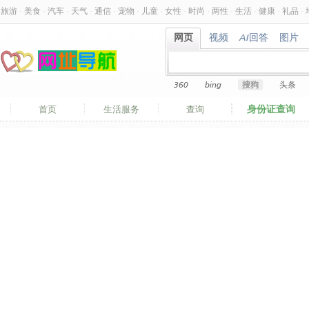
旅游
·
美食
·
汽车
·
天气
·
通信
·
宠物
·
儿童
·
女性
·
时尚
·
两性
·
生活
·
健康
·
礼品
·
网页
视频
AI回答
图片
网页
视频
AI回答
图片
360
bing
搜狗
头条
身份证查询
首页
生活服务
查询