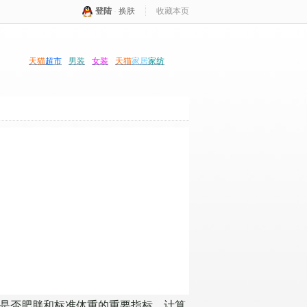
登陆
·
换肤
收藏本页
天猫
超市
男装
女装
天猫
家居
家纺
，是衡量是否肥胖和标准体重的重要指标。计算