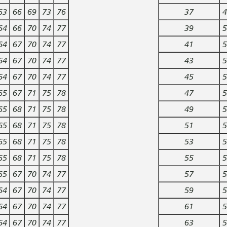
63
66
69
73
76
37
4
64
66
70
74
77
39
5
64
67
70
74
77
41
5
64
67
70
74
77
43
5
64
67
70
74
77
45
5
65
67
71
75
78
47
5
65
68
71
75
78
49
5
65
68
71
75
78
51
5
65
68
71
75
78
53
5
65
68
71
75
78
55
5
65
67
70
74
77
57
5
64
67
70
74
77
59
5
64
67
70
74
77
61
5
64
67
70
74
77
63
5