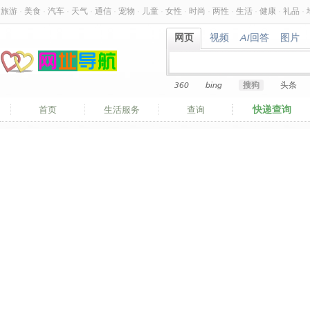
旅游
·
美食
·
汽车
·
天气
·
通信
·
宠物
·
儿童
·
女性
·
时尚
·
两性
·
生活
·
健康
·
礼品
·
网页
视频
AI回答
图片
网页
视频
AI回答
图片
360
bing
搜狗
头条
快递查询
首页
生活服务
查询