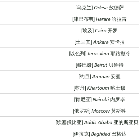
[乌克兰] Odesa 敖德萨
[津巴布韦] Harare 哈拉雷
[埃及] Cairo 开罗
[土耳其] Ankara 安卡拉
[以色列] Jerusalem 耶路撒冷
[黎巴嫩] Beirut 贝鲁特
[约旦] Amman 安曼
[苏丹] Khartoum 喀土穆
[肯尼亚] Nairobi 内罗毕
[俄罗斯] Moscow 莫斯科
[埃塞俄比亚] Addis Ababa 亚的斯亚
[伊拉克] Baghdad 巴格达