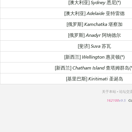
[澳大利亚] Sydney 悉尼(*)
[澳大利亚] Adelaide 亚特雷德
[俄罗斯] Kamchatka 堪察加
[俄罗斯] Anadyr 阿纳德尔
[斐济] Suva 苏瓦
[新西兰] Wellington 惠灵顿(*)
[新西兰] Chatham Island 查塔姆群岛(*
[基里巴斯] Kiritimati 圣诞岛
关于本站
-
论坛交
162100
v9.5
Co