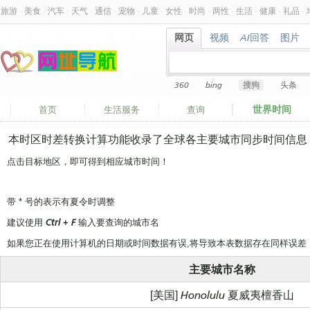
旅游
·
美食
·
汽车
·
天气
·
通信
·
宠物
·
儿童
·
女性
·
时尚
·
两性
·
生活
·
健康
·
礼品
·
网页
视频
AI回答
图片
网页
视频
AI回答
图片
360
bing
搜狗
头条
世界时间
首页
生活服务
查询
本时区时差转换计算功能收录了全球各主要城市同步时间信息
点击目标地区，即可得到相应城市时间！
带 * 号的表示有夏令时调整
建议使用
Ctrl + F
输入要查询的城市名
如果您正在使用计算机的日期或时间数据有误,将导致本表数据存在同样误差
主要城市名称
[美国] Honolulu 夏威夷檀香山