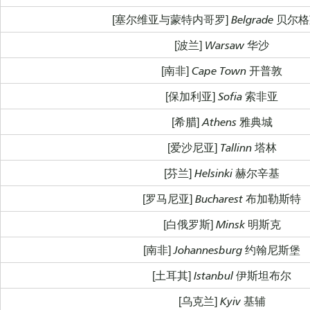
[塞尔维亚与蒙特内哥罗] Belgrade 贝尔
[波兰] Warsaw 华沙
[南非] Cape Town 开普敦
[保加利亚] Sofia 索非亚
[希腊] Athens 雅典城
[爱沙尼亚] Tallinn 塔林
[芬兰] Helsinki 赫尔辛基
[罗马尼亚] Bucharest 布加勒斯特
[白俄罗斯] Minsk 明斯克
[南非] Johannesburg 约翰尼斯堡
[土耳其] Istanbul 伊斯坦布尔
[乌克兰] Kyiv 基辅