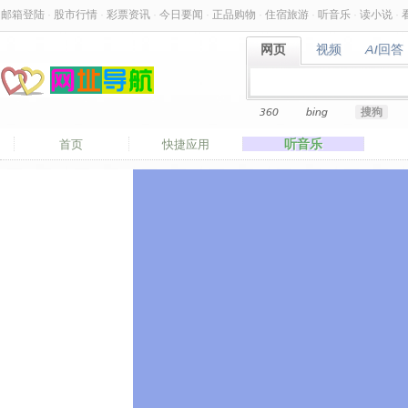
邮箱登陆
·
股市行情
·
彩票资讯
·
今日要闻
·
正品购物
·
住宿旅游
·
听音乐
·
读小说
·
网页
视频
AI回答
网页
视频
AI回答
360
bing
搜狗
听音乐
首页
快捷应用