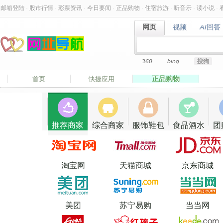
邮箱登陆
·
股市行情
·
彩票资讯
·
今日要闻
·
正品购物
·
住宿旅游
·
听音乐
·
读小说
·
网页
视频
AI回答
网页
视频
AI回答
360
bing
搜狗
正品购物
首页
快捷应用
推荐商家
综合商家
服饰鞋包
食品酒水
团
淘宝网
天猫商城
京东商城
美团
苏宁易购
当当网